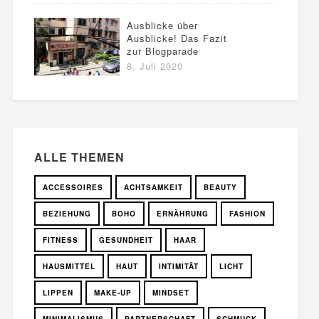
Ausblicke über
Ausblicke! Das Fazit
zur Blogparade
8. Juli 2020
ALLE THEMEN
ACCESSOIRES
ACHTSAMKEIT
BEAUTY
BEZIEHUNG
BOHO
ERNÄHRUNG
FASHION
FITNESS
GESUNDHEIT
HAAR
HAUSMITTEL
HAUT
INTIMITÄT
LICHT
LIPPEN
MAKE-UP
MINDSET
MINIMALISMUS
PARTNERSCHAFT
SCHMUCK