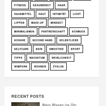
FITNESS
GESUNDHEIT
HAAR
HAUSMITTEL
HAUT
INTIMITÄT
LICHT
LIPPEN
MAKE-UP
MINDSET
MINIMALISMUS
PARTNERSCHAFT
SCHMUCK
SCHUHE
SECOND HAND
SELBSTLIEBE
SELFCARE
SKIN
SMOOTHIE
SPORT
TIPPS
WACHSTUM
WEIBLICHKEIT
WIMPERN
WOHNEN
ZYKLUS
RECENT POSTS
Wenn Wissen ins Ohr