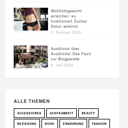
Wohlfühlgewicht
erreichen: so
funktioniert Zucker
Detox wirklich
2. Februar 2025
Ausblicke über
Ausblicke! Das Fazit
zur Blogparade
8. Juli 2020
ALLE THEMEN
ACCESSOIRES
ACHTSAMKEIT
BEAUTY
BEZIEHUNG
BOHO
ERNÄHRUNG
FASHION