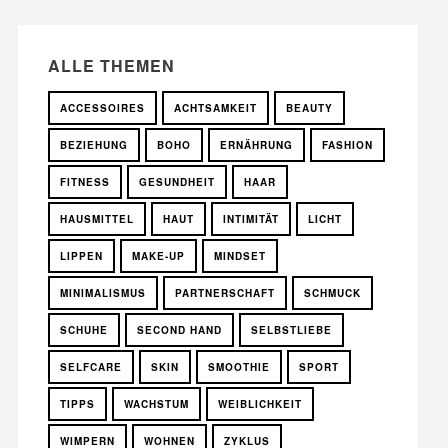
ALLE THEMEN
ACCESSOIRES
ACHTSAMKEIT
BEAUTY
BEZIEHUNG
BOHO
ERNÄHRUNG
FASHION
FITNESS
GESUNDHEIT
HAAR
HAUSMITTEL
HAUT
INTIMITÄT
LICHT
LIPPEN
MAKE-UP
MINDSET
MINIMALISMUS
PARTNERSCHAFT
SCHMUCK
SCHUHE
SECOND HAND
SELBSTLIEBE
SELFCARE
SKIN
SMOOTHIE
SPORT
TIPPS
WACHSTUM
WEIBLICHKEIT
WIMPERN
WOHNEN
ZYKLUS