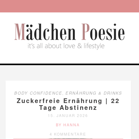
BODY CONFIDENCE
,
ERNÄHRUNG & DRINKS
Zuckerfreie Ernährung | 22
Tage Abstinenz
15. JANUAR 2026
BY HANNA
4 KOMMENTARE