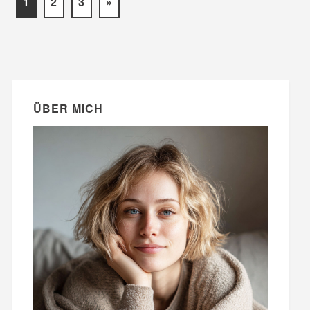
1
2
3
»
ÜBER MICH