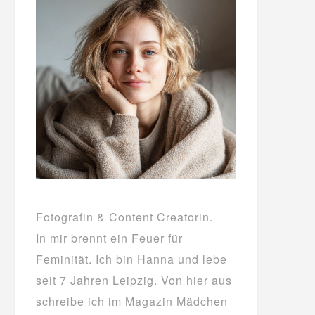
Fotografin & Content Creatorin.
In mir brennt ein Feuer für
Feminität. Ich bin Hanna und lebe
seit 7 Jahren Leipzig. Von hier aus
schreibe ich im Magazin Mädchen