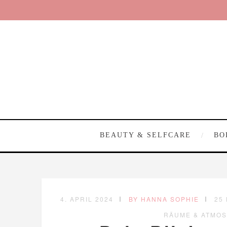
BEAUTY & SELFCARE
BO
4. APRIL 2024
BY HANNA SOPHIE
25
RÄUME & ATMO