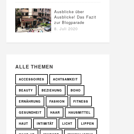
Ausblicke über
Ausblicke! Das Fazit
zur Blogparade
8. Juli 2020
ALLE THEMEN
ACCESSOIRES
ACHTSAMKEIT
BEAUTY
BEZIEHUNG
BOHO
ERNÄHRUNG
FASHION
FITNESS
GESUNDHEIT
HAAR
HAUSMITTEL
HAUT
INTIMITÄT
LICHT
LIPPEN