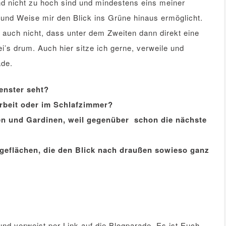
nd nicht zu hoch sind und mindestens eins meiner
und Weise mir den Blick ins Grüne hinaus ermöglicht.
h auch nicht, dass unter dem Zweiten dann direkt eine
i’s drum. Auch hier sitze ich gerne, verweile und
ade.
.
Fenster seht?
 Arbeit oder im Schlafzimmer?
en und Gardinen, weil gegenüber schon die nächste
ageflächen, die den Blick nach draußen sowieso ganz
nd verweist per Link auf die Blogparade. Es ist Euch