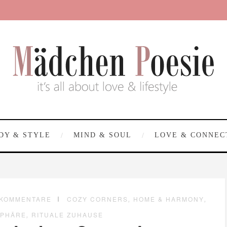
DY & STYLE
MIND & SOUL
LOVE & CONNEC
,
,
 KOMMENTARE
COZY CORNERS
HOME & HARMONY
,
SPHÄRE
RITUALE ZUHAUSE