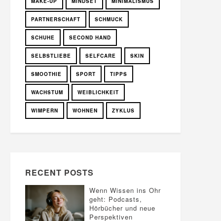
MAKE-UP
MINDSET
MINIMALISMUS
PARTNERSCHAFT
SCHMUCK
SCHUHE
SECOND HAND
SELBSTLIEBE
SELFCARE
SKIN
SMOOTHIE
SPORT
TIPPS
WACHSTUM
WEIBLICHKEIT
WIMPERN
WOHNEN
ZYKLUS
RECENT POSTS
Wenn Wissen ins Ohr
geht: Podcasts,
Hörbücher und neue
Perspektiven