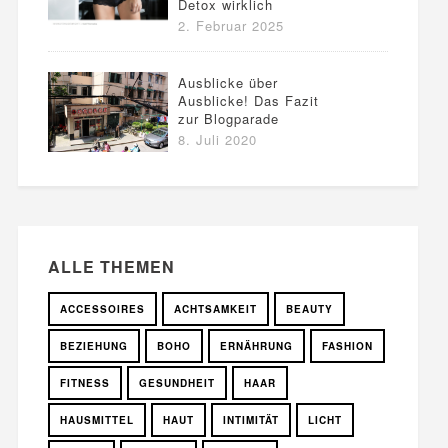
Detox wirklich
2. Februar 2025
Ausblicke über
Ausblicke! Das Fazit
zur Blogparade
8. Juli 2020
ALLE THEMEN
ACCESSOIRES
ACHTSAMKEIT
BEAUTY
BEZIEHUNG
BOHO
ERNÄHRUNG
FASHION
FITNESS
GESUNDHEIT
HAAR
HAUSMITTEL
HAUT
INTIMITÄT
LICHT