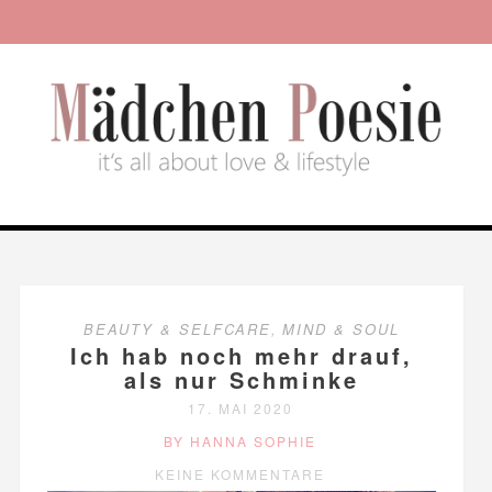
BEAUTY & SELFCARE
,
MIND & SOUL
Ich hab noch mehr drauf,
als nur Schminke
17. MAI 2020
BY HANNA SOPHIE
KEINE KOMMENTARE