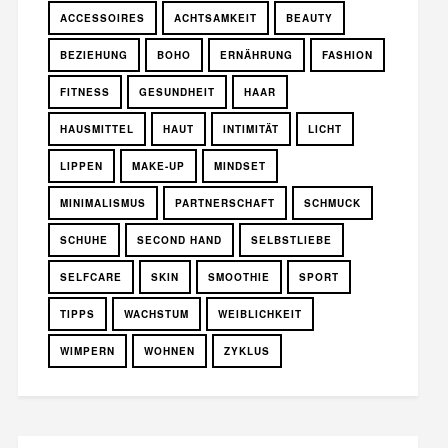
ACCESSOIRES
ACHTSAMKEIT
BEAUTY
BEZIEHUNG
BOHO
ERNÄHRUNG
FASHION
FITNESS
GESUNDHEIT
HAAR
HAUSMITTEL
HAUT
INTIMITÄT
LICHT
LIPPEN
MAKE-UP
MINDSET
MINIMALISMUS
PARTNERSCHAFT
SCHMUCK
SCHUHE
SECOND HAND
SELBSTLIEBE
SELFCARE
SKIN
SMOOTHIE
SPORT
TIPPS
WACHSTUM
WEIBLICHKEIT
WIMPERN
WOHNEN
ZYKLUS