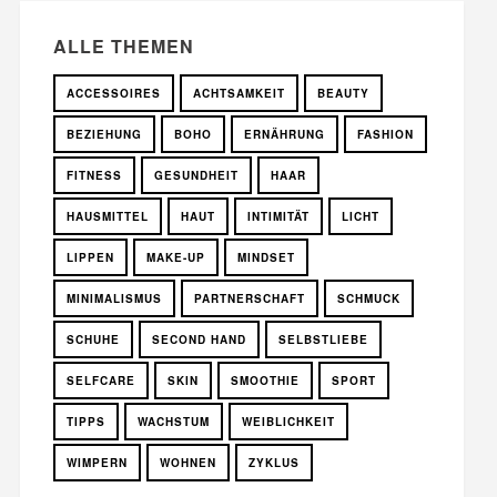
ALLE THEMEN
ACCESSOIRES
ACHTSAMKEIT
BEAUTY
BEZIEHUNG
BOHO
ERNÄHRUNG
FASHION
FITNESS
GESUNDHEIT
HAAR
HAUSMITTEL
HAUT
INTIMITÄT
LICHT
LIPPEN
MAKE-UP
MINDSET
MINIMALISMUS
PARTNERSCHAFT
SCHMUCK
SCHUHE
SECOND HAND
SELBSTLIEBE
SELFCARE
SKIN
SMOOTHIE
SPORT
TIPPS
WACHSTUM
WEIBLICHKEIT
WIMPERN
WOHNEN
ZYKLUS