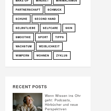
MAKE-UP
MINDSET
MINIMALISMUS
PARTNERSCHAFT
SCHMUCK
SCHUHE
SECOND HAND
SELBSTLIEBE
SELFCARE
SKIN
SMOOTHIE
SPORT
TIPPS
WACHSTUM
WEIBLICHKEIT
WIMPERN
WOHNEN
ZYKLUS
RECENT POSTS
Wenn Wissen ins Ohr
geht: Podcasts,
Hörbücher und neue
Perspektiven