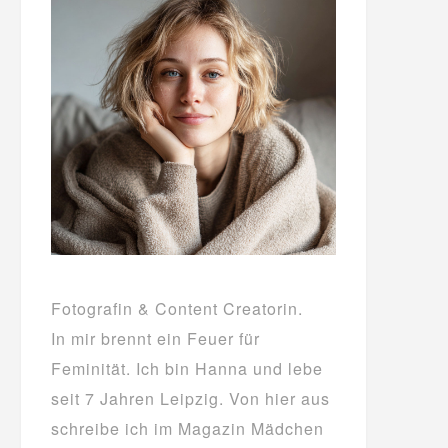
Fotografin & Content Creatorin.
In mir brennt ein Feuer für
Feminität. Ich bin Hanna und lebe
seit 7 Jahren Leipzig. Von hier aus
schreibe ich im Magazin Mädchen