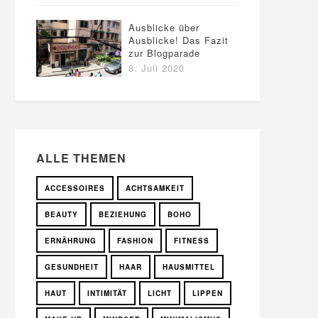
Ausblicke über
Ausblicke! Das Fazit
zur Blogparade
8. Juli 2020
ALLE THEMEN
ACCESSOIRES
ACHTSAMKEIT
BEAUTY
BEZIEHUNG
BOHO
ERNÄHRUNG
FASHION
FITNESS
GESUNDHEIT
HAAR
HAUSMITTEL
HAUT
INTIMITÄT
LICHT
LIPPEN