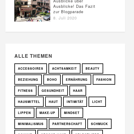
Ausblicke über
Ausblicke! Das Fazit
zur Blogparade
8. Juli 2020
ALLE THEMEN
ACCESSOIRES
ACHTSAMKEIT
BEAUTY
BEZIEHUNG
BOHO
ERNÄHRUNG
FASHION
FITNESS
GESUNDHEIT
HAAR
HAUSMITTEL
HAUT
INTIMITÄT
LICHT
LIPPEN
MAKE-UP
MINDSET
MINIMALISMUS
PARTNERSCHAFT
SCHMUCK