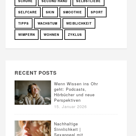
SCHUHE
SECOND HAND
SELBSTLIEBE
SELFCARE
SKIN
SMOOTHIE
SPORT
TIPPS
WACHSTUM
WEIBLICHKEIT
WIMPERN
WOHNEN
ZYKLUS
RECENT POSTS
Wenn Wissen ins Ohr
geht: Podcasts,
Hörbücher und neue
Perspektiven
15. Januar 2026
Nachhaltige
Sinnlichkeit |
Sexappeal mit