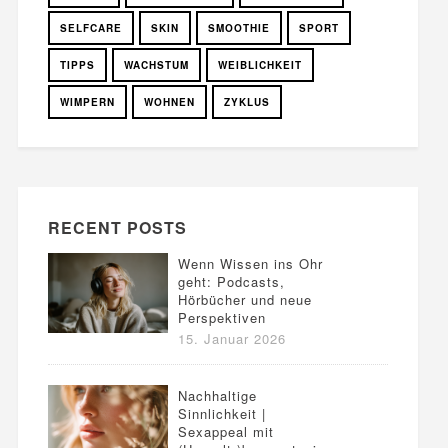
SELFCARE
SKIN
SMOOTHIE
SPORT
TIPPS
WACHSTUM
WEIBLICHKEIT
WIMPERN
WOHNEN
ZYKLUS
RECENT POSTS
Wenn Wissen ins Ohr
geht: Podcasts,
Hörbücher und neue
Perspektiven
15. Januar 2026
Nachhaltige
Sinnlichkeit |
Sexappeal mit