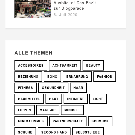
Ausblicke! Das Fazit
zur Blogparade
8. Juli 2020
ALLE THEMEN
ACCESSOIRES
ACHTSAMKEIT
BEAUTY
BEZIEHUNG
BOHO
ERNÄHRUNG
FASHION
FITNESS
GESUNDHEIT
HAAR
HAUSMITTEL
HAUT
INTIMITÄT
LICHT
LIPPEN
MAKE-UP
MINDSET
MINIMALISMUS
PARTNERSCHAFT
SCHMUCK
SCHUHE
SECOND HAND
SELBSTLIEBE