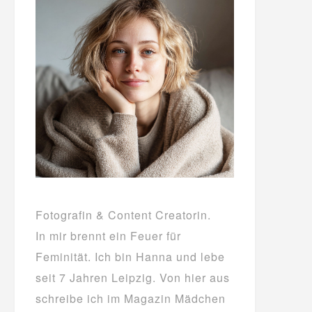
Fotografin & Content Creatorin.
In mir brennt ein Feuer für
Feminität. Ich bin Hanna und lebe
seit 7 Jahren Leipzig. Von hier aus
schreibe ich im Magazin Mädchen