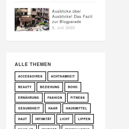
Ausblicke über
Ausblicke! Das Fazit
zur Blogparade
8. Juli 2020
ALLE THEMEN
ACCESSOIRES
ACHTSAMKEIT
BEAUTY
BEZIEHUNG
BOHO
ERNÄHRUNG
FASHION
FITNESS
GESUNDHEIT
HAAR
HAUSMITTEL
HAUT
INTIMITÄT
LICHT
LIPPEN