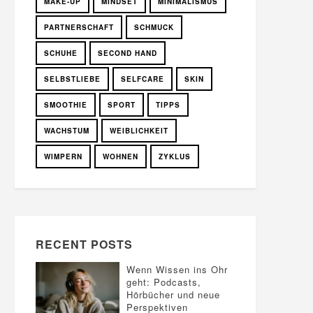
MAKE-UP
MINDSET
MINIMALISMUS
PARTNERSCHAFT
SCHMUCK
SCHUHE
SECOND HAND
SELBSTLIEBE
SELFCARE
SKIN
SMOOTHIE
SPORT
TIPPS
WACHSTUM
WEIBLICHKEIT
WIMPERN
WOHNEN
ZYKLUS
RECENT POSTS
Wenn Wissen ins Ohr
geht: Podcasts,
Hörbücher und neue
Perspektiven