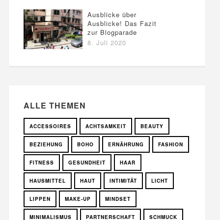
Ausblicke über
Ausblicke! Das Fazit
zur Blogparade
8. Juli 2020
ALLE THEMEN
ACCESSOIRES
ACHTSAMKEIT
BEAUTY
BEZIEHUNG
BOHO
ERNÄHRUNG
FASHION
FITNESS
GESUNDHEIT
HAAR
HAUSMITTEL
HAUT
INTIMITÄT
LICHT
LIPPEN
MAKE-UP
MINDSET
MINIMALISMUS
PARTNERSCHAFT
SCHMUCK