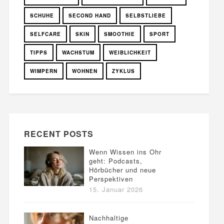
SCHUHE
SECOND HAND
SELBSTLIEBE
SELFCARE
SKIN
SMOOTHIE
SPORT
TIPPS
WACHSTUM
WEIBLICHKEIT
WIMPERN
WOHNEN
ZYKLUS
RECENT POSTS
Wenn Wissen ins Ohr
geht: Podcasts,
Hörbücher und neue
Perspektiven
15. Januar 2026
Nachhaltige