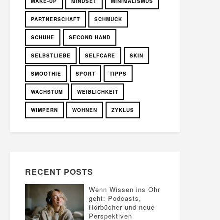
MAKE-UP
MINDSET
MINIMALISMUS
PARTNERSCHAFT
SCHMUCK
SCHUHE
SECOND HAND
SELBSTLIEBE
SELFCARE
SKIN
SMOOTHIE
SPORT
TIPPS
WACHSTUM
WEIBLICHKEIT
WIMPERN
WOHNEN
ZYKLUS
RECENT POSTS
Wenn Wissen ins Ohr
geht: Podcasts,
Hörbücher und neue
Perspektiven