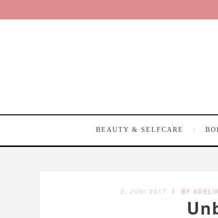
BEAUTY & SELFCARE
BO
2. JUNI 2017
BY ADELI
Un