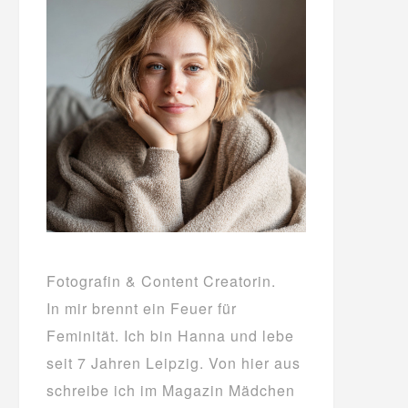
Fotografin & Content Creatorin.
In mir brennt ein Feuer für
Feminität. Ich bin Hanna und lebe
seit 7 Jahren Leipzig. Von hier aus
schreibe ich im Magazin Mädchen