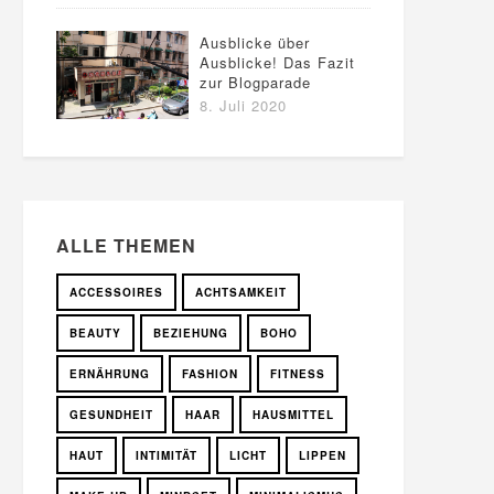
Ausblicke über
Ausblicke! Das Fazit
zur Blogparade
8. Juli 2020
ALLE THEMEN
ACCESSOIRES
ACHTSAMKEIT
BEAUTY
BEZIEHUNG
BOHO
ERNÄHRUNG
FASHION
FITNESS
GESUNDHEIT
HAAR
HAUSMITTEL
HAUT
INTIMITÄT
LICHT
LIPPEN