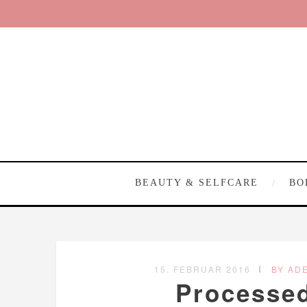
BEAUTY & SELFCARE
BO
15. FEBRUAR 2016
BY AD
Processe