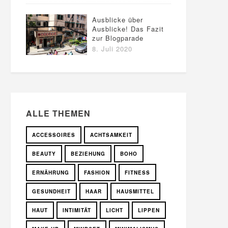
Ausblicke über
Ausblicke! Das Fazit
zur Blogparade
8. Juli 2020
ALLE THEMEN
ACCESSOIRES
ACHTSAMKEIT
BEAUTY
BEZIEHUNG
BOHO
ERNÄHRUNG
FASHION
FITNESS
GESUNDHEIT
HAAR
HAUSMITTEL
HAUT
INTIMITÄT
LICHT
LIPPEN