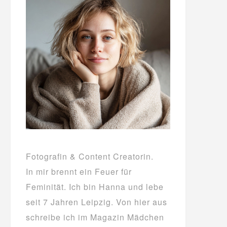
Fotografin & Content Creatorin.
In mir brennt ein Feuer für
Feminität. Ich bin Hanna und lebe
seit 7 Jahren Leipzig. Von hier aus
schreibe ich im Magazin Mädchen