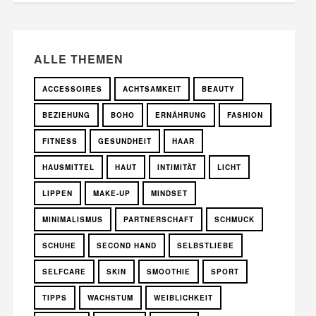
ALLE THEMEN
ACCESSOIRES
ACHTSAMKEIT
BEAUTY
BEZIEHUNG
BOHO
ERNÄHRUNG
FASHION
FITNESS
GESUNDHEIT
HAAR
HAUSMITTEL
HAUT
INTIMITÄT
LICHT
LIPPEN
MAKE-UP
MINDSET
MINIMALISMUS
PARTNERSCHAFT
SCHMUCK
SCHUHE
SECOND HAND
SELBSTLIEBE
SELFCARE
SKIN
SMOOTHIE
SPORT
TIPPS
WACHSTUM
WEIBLICHKEIT