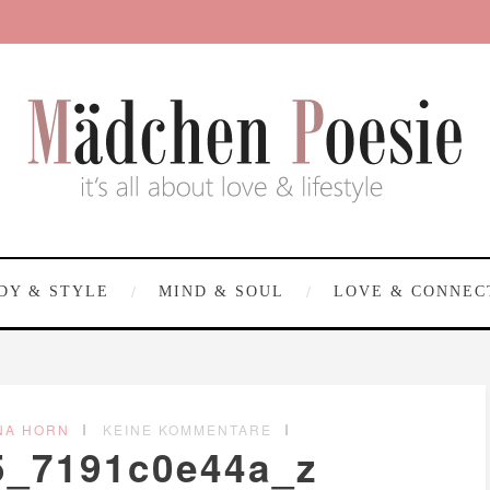
DY & STYLE
MIND & SOUL
LOVE & CONNEC
NA HORN
KEINE KOMMENTARE
5_7191c0e44a_z