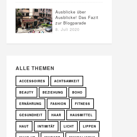
Ausblicke über
Ausblicke! Das Fazit
zur Blogparade
8. Juli 2020
ALLE THEMEN
ACCESSOIRES
ACHTSAMKEIT
BEAUTY
BEZIEHUNG
BOHO
ERNÄHRUNG
FASHION
FITNESS
GESUNDHEIT
HAAR
HAUSMITTEL
HAUT
INTIMITÄT
LICHT
LIPPEN