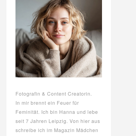
Fotografin & Content Creatorin.
In mir brennt ein Feuer für
Feminität. Ich bin Hanna und lebe
seit 7 Jahren Leipzig. Von hier aus
schreibe ich im Magazin Mädchen