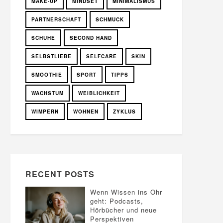
MAKE-UP
MINDSET
MINIMALISMUS
PARTNERSCHAFT
SCHMUCK
SCHUHE
SECOND HAND
SELBSTLIEBE
SELFCARE
SKIN
SMOOTHIE
SPORT
TIPPS
WACHSTUM
WEIBLICHKEIT
WIMPERN
WOHNEN
ZYKLUS
RECENT POSTS
Wenn Wissen ins Ohr
geht: Podcasts,
Hörbücher und neue
Perspektiven