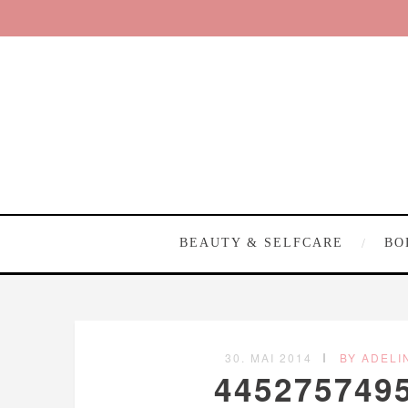
BEAUTY & SELFCARE
BO
30. MAI 2014
BY ADELI
445275749