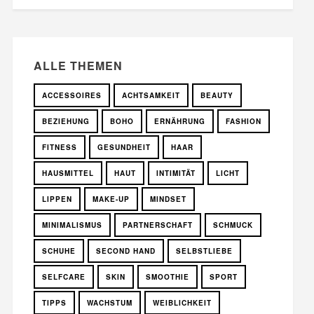
ALLE THEMEN
ACCESSOIRES
ACHTSAMKEIT
BEAUTY
BEZIEHUNG
BOHO
ERNÄHRUNG
FASHION
FITNESS
GESUNDHEIT
HAAR
HAUSMITTEL
HAUT
INTIMITÄT
LICHT
LIPPEN
MAKE-UP
MINDSET
MINIMALISMUS
PARTNERSCHAFT
SCHMUCK
SCHUHE
SECOND HAND
SELBSTLIEBE
SELFCARE
SKIN
SMOOTHIE
SPORT
TIPPS
WACHSTUM
WEIBLICHKEIT