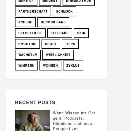
MAKE-UP
MINDSET
MINIMALISMUS
PARTNERSCHAFT
SCHMUCK
SCHUHE
SECOND HAND
SELBSTLIEBE
SELFCARE
SKIN
SMOOTHIE
SPORT
TIPPS
WACHSTUM
WEIBLICHKEIT
WIMPERN
WOHNEN
ZYKLUS
RECENT POSTS
Wenn Wissen ins Ohr
geht: Podcasts,
Hörbücher und neue
Perspektiven