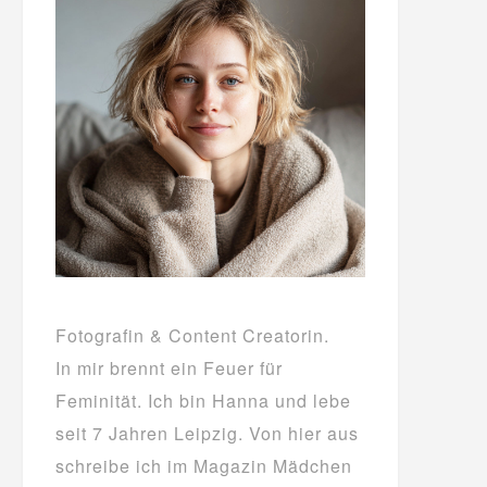
Fotografin & Content Creatorin.
In mir brennt ein Feuer für
Feminität. Ich bin Hanna und lebe
seit 7 Jahren Leipzig. Von hier aus
schreibe ich im Magazin Mädchen