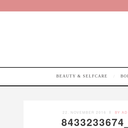
BEAUTY & SELFCARE
BO
22. NOVEMBER 2016
BY AD
8433233674