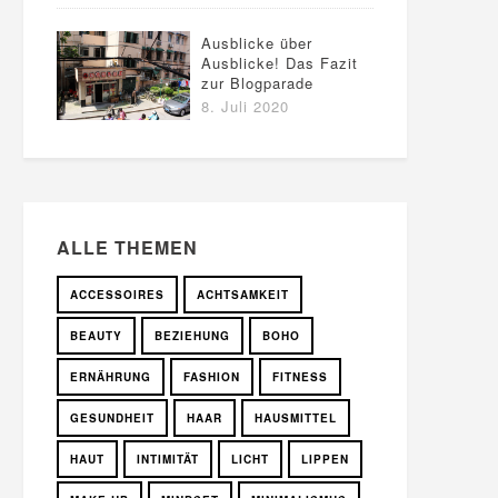
Ausblicke über
Ausblicke! Das Fazit
zur Blogparade
8. Juli 2020
ALLE THEMEN
ACCESSOIRES
ACHTSAMKEIT
BEAUTY
BEZIEHUNG
BOHO
ERNÄHRUNG
FASHION
FITNESS
GESUNDHEIT
HAAR
HAUSMITTEL
HAUT
INTIMITÄT
LICHT
LIPPEN