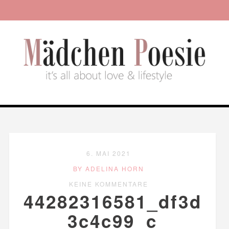
6. MAI 2021
BY ADELINA HORN
KEINE KOMMENTARE
44282316581_df3d
3c4c99_c