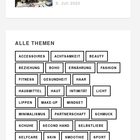
8. Juli 2020
ALLE THEMEN
ACCESSOIRES
ACHTSAMKEIT
BEAUTY
BEZIEHUNG
BOHO
ERNÄHRUNG
FASHION
FITNESS
GESUNDHEIT
HAAR
HAUSMITTEL
HAUT
INTIMITÄT
LICHT
LIPPEN
MAKE-UP
MINDSET
MINIMALISMUS
PARTNERSCHAFT
SCHMUCK
SCHUHE
SECOND HAND
SELBSTLIEBE
SELFCARE
SKIN
SMOOTHIE
SPORT