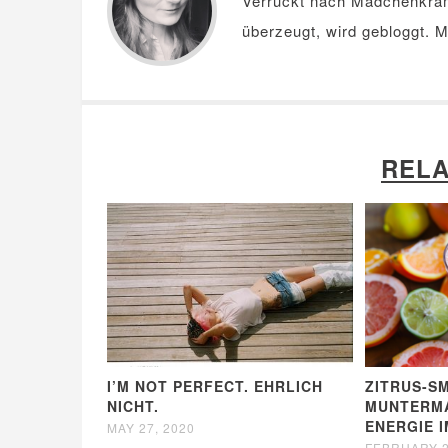
Verrückt nach Mädchenkra
überzeugt, wird gebloggt. 
RELA
I’M NOT PERFECT. EHRLICH
ZITRUS-S
NICHT.
MUNTERMA
ENERGIE 
MAY 27, 2020
FEBRUARY 2