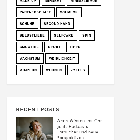
MAKE-UP
MINDSET
MINIMALISMUS
PARTNERSCHAFT
SCHMUCK
SCHUHE
SECOND HAND
SELBSTLIEBE
SELFCARE
SKIN
SMOOTHIE
SPORT
TIPPS
WACHSTUM
WEIBLICHKEIT
WIMPERN
WOHNEN
ZYKLUS
RECENT POSTS
Wenn Wissen ins Ohr
geht: Podcasts,
Hörbücher und neue
Perspektiven