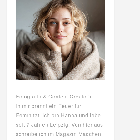
Fotografin & Content Creatorin.
In mir brennt ein Feuer für
Feminität. Ich bin Hanna und lebe
seit 7 Jahren Leipzig. Von hier aus
schreibe ich im Magazin Mädchen