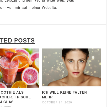
m, Leipzig und dem World Wide Web. Was
Mehr von mir auf meiner
Website
.
TED POSTS
MOOTHIE ALS
ICH WILL KEINE FALTEN
CHER: FRISCHE
MEHR
IM GLAS
OCTOBER 24, 2020
6, 2025