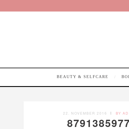
BEAUTY & SELFCARE
BO
22. NOVEMBER 2016
BY AD
879138597