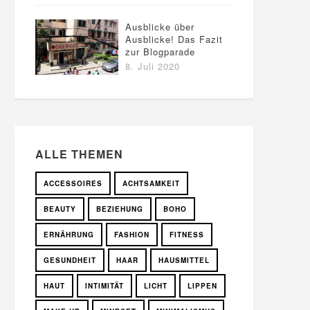
Ausblicke über
Ausblicke! Das Fazit
zur Blogparade
8. Juli 2020
ALLE THEMEN
ACCESSOIRES
ACHTSAMKEIT
BEAUTY
BEZIEHUNG
BOHO
ERNÄHRUNG
FASHION
FITNESS
GESUNDHEIT
HAAR
HAUSMITTEL
HAUT
INTIMITÄT
LICHT
LIPPEN