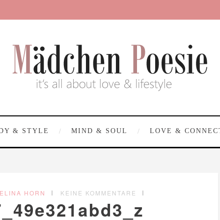
DY & STYLE
MIND & SOUL
LOVE & CONNEC
ELINA HORN
KEINE KOMMENTARE
7_49e321abd3_z