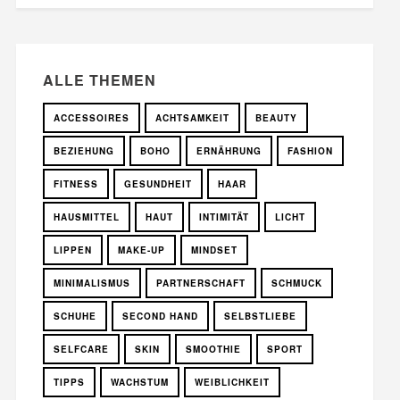
ALLE THEMEN
ACCESSOIRES
ACHTSAMKEIT
BEAUTY
BEZIEHUNG
BOHO
ERNÄHRUNG
FASHION
FITNESS
GESUNDHEIT
HAAR
HAUSMITTEL
HAUT
INTIMITÄT
LICHT
LIPPEN
MAKE-UP
MINDSET
MINIMALISMUS
PARTNERSCHAFT
SCHMUCK
SCHUHE
SECOND HAND
SELBSTLIEBE
SELFCARE
SKIN
SMOOTHIE
SPORT
TIPPS
WACHSTUM
WEIBLICHKEIT