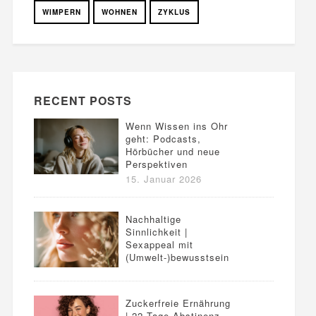
WIMPERN
WOHNEN
ZYKLUS
RECENT POSTS
Wenn Wissen ins Ohr
geht: Podcasts,
Hörbücher und neue
Perspektiven
15. Januar 2026
Nachhaltige
Sinnlichkeit |
Sexappeal mit
(Umwelt-)bewusstsein
Zuckerfreie Ernährung
| 22 Tage Abstinenz