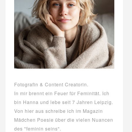
Fotografin & Content Creatorin.
In mir brennt ein Feuer für Feminität. Ich
bin Hanna und lebe seit 7 Jahren Leipzig.
Von hier aus schreibe ich im Magazin
Mädchen Poesie über die vielen Nuancen
des "feminin seins".