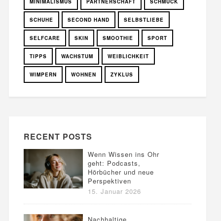
MINIMALISMUS
PARTNERSCHAFT
SCHMUCK
SCHUHE
SECOND HAND
SELBSTLIEBE
SELFCARE
SKIN
SMOOTHIE
SPORT
TIPPS
WACHSTUM
WEIBLICHKEIT
WIMPERN
WOHNEN
ZYKLUS
RECENT POSTS
Wenn Wissen ins Ohr
geht: Podcasts,
Hörbücher und neue
Perspektiven
15. Januar 2026
Nachhaltige