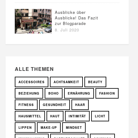
Ausblicke über
Ausblicke! Das Fazit
zur Blogparade
8. Juli 2020
ALLE THEMEN
ACCESSOIRES
ACHTSAMKEIT
BEAUTY
BEZIEHUNG
BOHO
ERNÄHRUNG
FASHION
FITNESS
GESUNDHEIT
HAAR
HAUSMITTEL
HAUT
INTIMITÄT
LICHT
LIPPEN
MAKE-UP
MINDSET