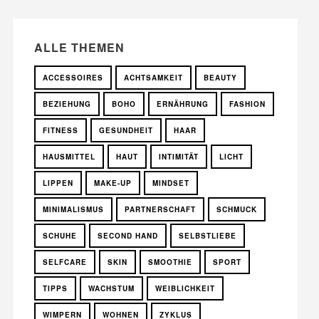
ALLE THEMEN
ACCESSOIRES
ACHTSAMKEIT
BEAUTY
BEZIEHUNG
BOHO
ERNÄHRUNG
FASHION
FITNESS
GESUNDHEIT
HAAR
HAUSMITTEL
HAUT
INTIMITÄT
LICHT
LIPPEN
MAKE-UP
MINDSET
MINIMALISMUS
PARTNERSCHAFT
SCHMUCK
SCHUHE
SECOND HAND
SELBSTLIEBE
SELFCARE
SKIN
SMOOTHIE
SPORT
TIPPS
WACHSTUM
WEIBLICHKEIT
WIMPERN
WOHNEN
ZYKLUS