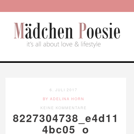
6. JULI 2017
BY ADELINA HORN
KEINE KOMMENTARE
8227304738_e4d11
4bc05_o