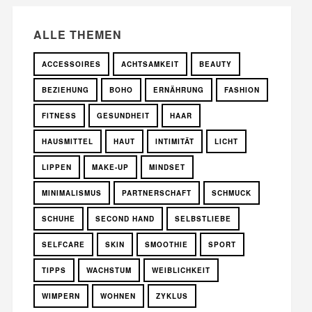
ALLE THEMEN
ACCESSOIRES
ACHTSAMKEIT
BEAUTY
BEZIEHUNG
BOHO
ERNÄHRUNG
FASHION
FITNESS
GESUNDHEIT
HAAR
HAUSMITTEL
HAUT
INTIMITÄT
LICHT
LIPPEN
MAKE-UP
MINDSET
MINIMALISMUS
PARTNERSCHAFT
SCHMUCK
SCHUHE
SECOND HAND
SELBSTLIEBE
SELFCARE
SKIN
SMOOTHIE
SPORT
TIPPS
WACHSTUM
WEIBLICHKEIT
WIMPERN
WOHNEN
ZYKLUS