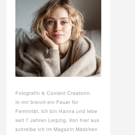
Fotografin & Content Creatorin.
In mir brennt ein Feuer für
Feminität. Ich bin Hanna und lebe
seit 7 Jahren Leipzig. Von hier aus
schreibe ich im Magazin Mädchen