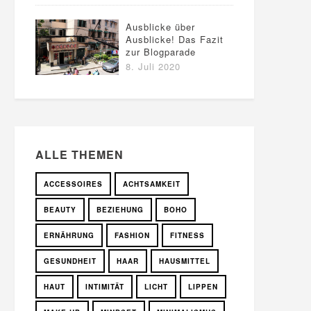
Ausblicke über
Ausblicke! Das Fazit
zur Blogparade
8. Juli 2020
ALLE THEMEN
ACCESSOIRES
ACHTSAMKEIT
BEAUTY
BEZIEHUNG
BOHO
ERNÄHRUNG
FASHION
FITNESS
GESUNDHEIT
HAAR
HAUSMITTEL
HAUT
INTIMITÄT
LICHT
LIPPEN