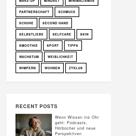
MAKE-UP
MINDSET
MINIMALISMUS
PARTNERSCHAFT
SCHMUCK
SCHUHE
SECOND HAND
SELBSTLIEBE
SELFCARE
SKIN
SMOOTHIE
SPORT
TIPPS
WACHSTUM
WEIBLICHKEIT
WIMPERN
WOHNEN
ZYKLUS
RECENT POSTS
Wenn Wissen ins Ohr
geht: Podcasts,
Hörbücher und neue
Perspektiven