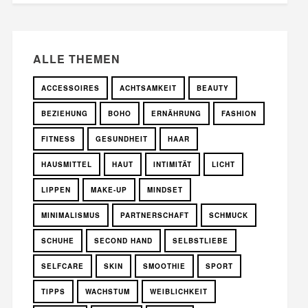
ALLE THEMEN
ACCESSOIRES
ACHTSAMKEIT
BEAUTY
BEZIEHUNG
BOHO
ERNÄHRUNG
FASHION
FITNESS
GESUNDHEIT
HAAR
HAUSMITTEL
HAUT
INTIMITÄT
LICHT
LIPPEN
MAKE-UP
MINDSET
MINIMALISMUS
PARTNERSCHAFT
SCHMUCK
SCHUHE
SECOND HAND
SELBSTLIEBE
SELFCARE
SKIN
SMOOTHIE
SPORT
TIPPS
WACHSTUM
WEIBLICHKEIT