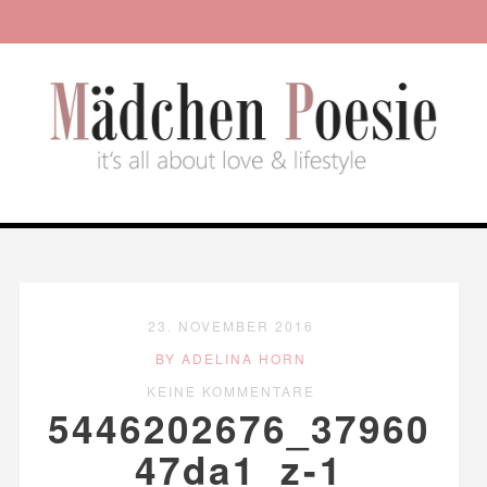
23. NOVEMBER 2016
BY ADELINA HORN
KEINE KOMMENTARE
5446202676_37960
47da1_z-1