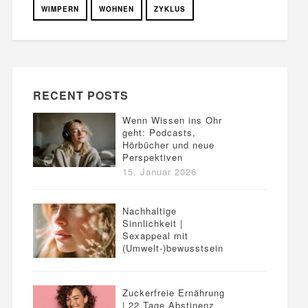
WIMPERN
WOHNEN
ZYKLUS
RECENT POSTS
Wenn Wissen ins Ohr
geht: Podcasts,
Hörbücher und neue
Perspektiven
15. Januar 2026
Nachhaltige
Sinnlichkeit |
Sexappeal mit
(Umwelt-)bewusstsein
Zuckerfreie Ernährung
| 22 Tage Abstinenz