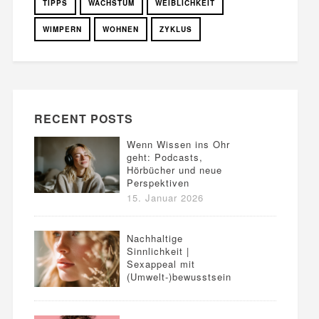
TIPPS
WACHSTUM
WEIBLICHKEIT
WIMPERN
WOHNEN
ZYKLUS
RECENT POSTS
Wenn Wissen ins Ohr
geht: Podcasts,
Hörbücher und neue
Perspektiven
15. Januar 2026
Nachhaltige
Sinnlichkeit |
Sexappeal mit
(Umwelt-)bewusstsein