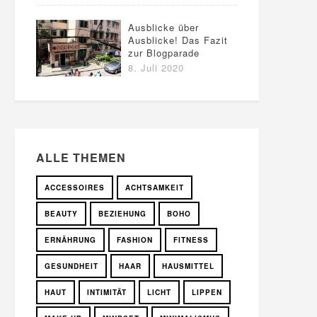
Ausblicke über
Ausblicke! Das Fazit
zur Blogparade
8. Juli 2020
ALLE THEMEN
ACCESSOIRES
ACHTSAMKEIT
BEAUTY
BEZIEHUNG
BOHO
ERNÄHRUNG
FASHION
FITNESS
GESUNDHEIT
HAAR
HAUSMITTEL
HAUT
INTIMITÄT
LICHT
LIPPEN