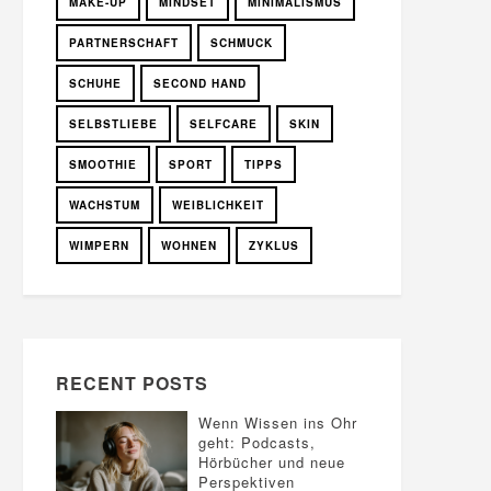
MAKE-UP
MINDSET
MINIMALISMUS
PARTNERSCHAFT
SCHMUCK
SCHUHE
SECOND HAND
SELBSTLIEBE
SELFCARE
SKIN
SMOOTHIE
SPORT
TIPPS
WACHSTUM
WEIBLICHKEIT
WIMPERN
WOHNEN
ZYKLUS
RECENT POSTS
Wenn Wissen ins Ohr
geht: Podcasts,
Hörbücher und neue
Perspektiven