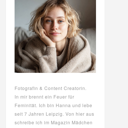
Fotografin & Content Creatorin.
In mir brennt ein Feuer für
Feminität. Ich bin Hanna und lebe
seit 7 Jahren Leipzig. Von hier aus
schreibe ich im Magazin Mädchen