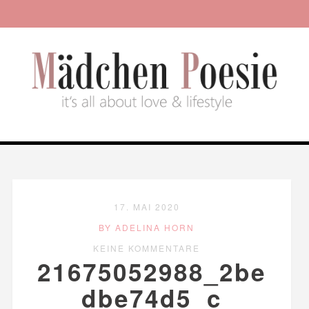
17. MAI 2020
BY ADELINA HORN
KEINE KOMMENTARE
21675052988_2be
dbe74d5_c