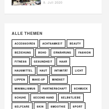
8. Juli 2020
ALLE THEMEN
ACCESSOIRES
ACHTSAMKEIT
BEAUTY
BEZIEHUNG
BOHO
ERNÄHRUNG
FASHION
FITNESS
GESUNDHEIT
HAAR
HAUSMITTEL
HAUT
INTIMITÄT
LICHT
LIPPEN
MAKE-UP
MINDSET
MINIMALISMUS
PARTNERSCHAFT
SCHMUCK
SCHUHE
SECOND HAND
SELBSTLIEBE
SELFCARE
SKIN
SMOOTHIE
SPORT