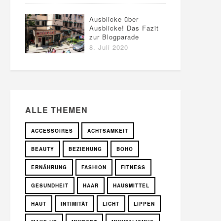
Ausblicke über
Ausblicke! Das Fazit
zur Blogparade
8. Juli 2020
ALLE THEMEN
ACCESSOIRES
ACHTSAMKEIT
BEAUTY
BEZIEHUNG
BOHO
ERNÄHRUNG
FASHION
FITNESS
GESUNDHEIT
HAAR
HAUSMITTEL
HAUT
INTIMITÄT
LICHT
LIPPEN