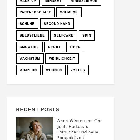
MAKE-UP
MINDSET
MINIMALISMUS
PARTNERSCHAFT
SCHMUCK
SCHUHE
SECOND HAND
SELBSTLIEBE
SELFCARE
SKIN
SMOOTHIE
SPORT
TIPPS
WACHSTUM
WEIBLICHKEIT
WIMPERN
WOHNEN
ZYKLUS
RECENT POSTS
Wenn Wissen ins Ohr
geht: Podcasts,
Hörbücher und neue
Perspektiven