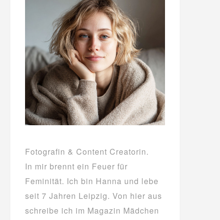
Fotografin & Content Creatorin.
In mir brennt ein Feuer für
Feminität. Ich bin Hanna und lebe
seit 7 Jahren Leipzig. Von hier aus
schreibe ich im Magazin Mädchen