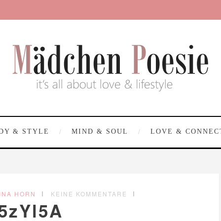
DY & STYLE
MIND & SOUL
LOVE & CONNEC
INA HORN
KEINE KOMMENTARE
5zYl5A