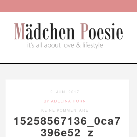
2. JUNI 2017
BY ADELINA HORN
KEINE KOMMENTARE
15258567136_0ca7
396e52_z