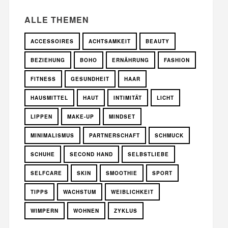
ALLE THEMEN
ACCESSOIRES
ACHTSAMKEIT
BEAUTY
BEZIEHUNG
BOHO
ERNÄHRUNG
FASHION
FITNESS
GESUNDHEIT
HAAR
HAUSMITTEL
HAUT
INTIMITÄT
LICHT
LIPPEN
MAKE-UP
MINDSET
MINIMALISMUS
PARTNERSCHAFT
SCHMUCK
SCHUHE
SECOND HAND
SELBSTLIEBE
SELFCARE
SKIN
SMOOTHIE
SPORT
TIPPS
WACHSTUM
WEIBLICHKEIT
WIMPERN
WOHNEN
ZYKLUS