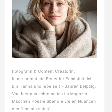
Fotografin & Content Creatorin.
In mir brennt ein Feuer für Feminität. Ich
bin Hanna und lebe seit 7 Jahren Leipzig.
Von hier aus schreibe ich im Magazin
Mädchen Poesie über die vielen Nuancen
des "feminin seins".