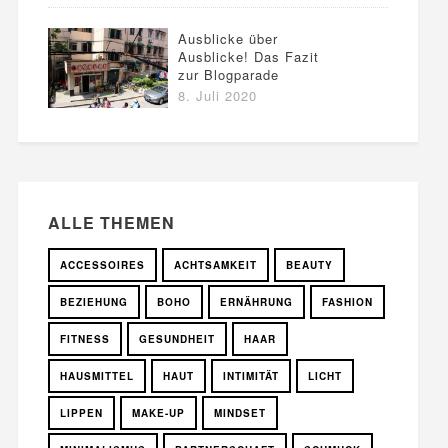
Ausblicke über
Ausblicke! Das Fazit
zur Blogparade
8. Juli 2020
ALLE THEMEN
ACCESSOIRES
ACHTSAMKEIT
BEAUTY
BEZIEHUNG
BOHO
ERNÄHRUNG
FASHION
FITNESS
GESUNDHEIT
HAAR
HAUSMITTEL
HAUT
INTIMITÄT
LICHT
LIPPEN
MAKE-UP
MINDSET