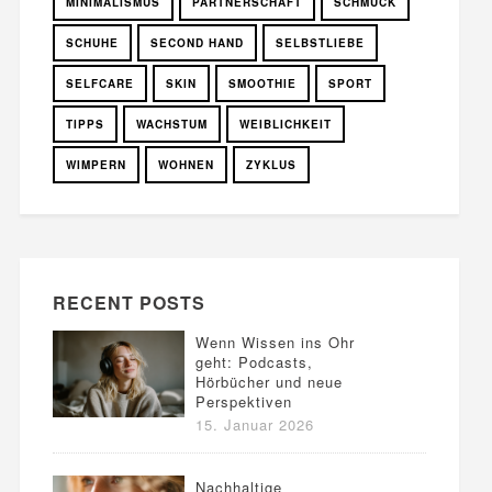
MINIMALISMUS
PARTNERSCHAFT
SCHMUCK
SCHUHE
SECOND HAND
SELBSTLIEBE
SELFCARE
SKIN
SMOOTHIE
SPORT
TIPPS
WACHSTUM
WEIBLICHKEIT
WIMPERN
WOHNEN
ZYKLUS
RECENT POSTS
Wenn Wissen ins Ohr
geht: Podcasts,
Hörbücher und neue
Perspektiven
15. Januar 2026
Nachhaltige