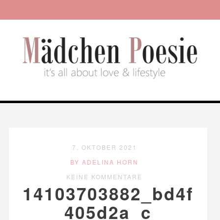
7. OKTOBER 2021
BY ADELINA HORN
KEINE KOMMENTARE
14103703882_bd4f
405d2a_c