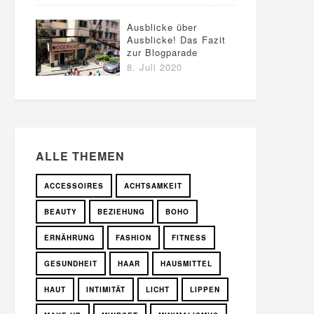
Ausblicke über
Ausblicke! Das Fazit
zur Blogparade
8. Juli 2020
ALLE THEMEN
ACCESSOIRES
ACHTSAMKEIT
BEAUTY
BEZIEHUNG
BOHO
ERNÄHRUNG
FASHION
FITNESS
GESUNDHEIT
HAAR
HAUSMITTEL
HAUT
INTIMITÄT
LICHT
LIPPEN