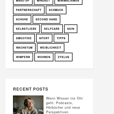
MAKE-UP
MINDSET
MINIMALISMUS
PARTNERSCHAFT
SCHMUCK
SCHUHE
SECOND HAND
SELBSTLIEBE
SELFCARE
SKIN
SMOOTHIE
SPORT
TIPPS
WACHSTUM
WEIBLICHKEIT
WIMPERN
WOHNEN
ZYKLUS
RECENT POSTS
Wenn Wissen ins Ohr
geht: Podcasts,
Hörbücher und neue
Perspektiven