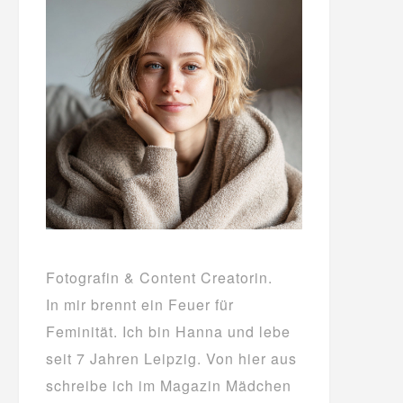
Fotografin & Content Creatorin.
In mir brennt ein Feuer für
Feminität. Ich bin Hanna und lebe
seit 7 Jahren Leipzig. Von hier aus
schreibe ich im Magazin Mädchen