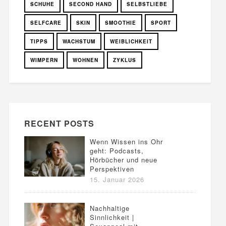
SCHUHE
SECOND HAND
SELBSTLIEBE
SELFCARE
SKIN
SMOOTHIE
SPORT
TIPPS
WACHSTUM
WEIBLICHKEIT
WIMPERN
WOHNEN
ZYKLUS
RECENT POSTS
Wenn Wissen ins Ohr
geht: Podcasts,
Hörbücher und neue
Perspektiven
15. Januar 2026
Nachhaltige
Sinnlichkeit |