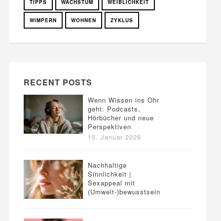
TIPPS
WACHSTUM
WEIBLICHKEIT
WIMPERN
WOHNEN
ZYKLUS
RECENT POSTS
Wenn Wissen ins Ohr
geht: Podcasts,
Hörbücher und neue
Perspektiven
15. Januar 2026
Nachhaltige
Sinnlichkeit |
Sexappeal mit
(Umwelt-)bewusstsein