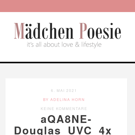
6. MAI 2021
BY ADELINA HORN
KEINE KOMMENTARE
aQA8NE-
Douglas_UVC_4x_