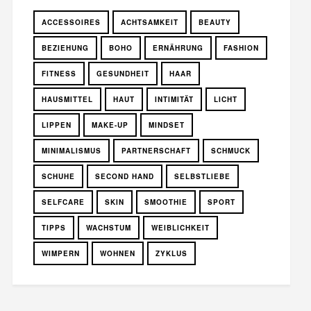
ACCESSOIRES
ACHTSAMKEIT
BEAUTY
BEZIEHUNG
BOHO
ERNÄHRUNG
FASHION
FITNESS
GESUNDHEIT
HAAR
HAUSMITTEL
HAUT
INTIMITÄT
LICHT
LIPPEN
MAKE-UP
MINDSET
MINIMALISMUS
PARTNERSCHAFT
SCHMUCK
SCHUHE
SECOND HAND
SELBSTLIEBE
SELFCARE
SKIN
SMOOTHIE
SPORT
TIPPS
WACHSTUM
WEIBLICHKEIT
WIMPERN
WOHNEN
ZYKLUS