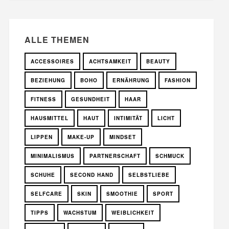
ALLE THEMEN
ACCESSOIRES
ACHTSAMKEIT
BEAUTY
BEZIEHUNG
BOHO
ERNÄHRUNG
FASHION
FITNESS
GESUNDHEIT
HAAR
HAUSMITTEL
HAUT
INTIMITÄT
LICHT
LIPPEN
MAKE-UP
MINDSET
MINIMALISMUS
PARTNERSCHAFT
SCHMUCK
SCHUHE
SECOND HAND
SELBSTLIEBE
SELFCARE
SKIN
SMOOTHIE
SPORT
TIPPS
WACHSTUM
WEIBLICHKEIT