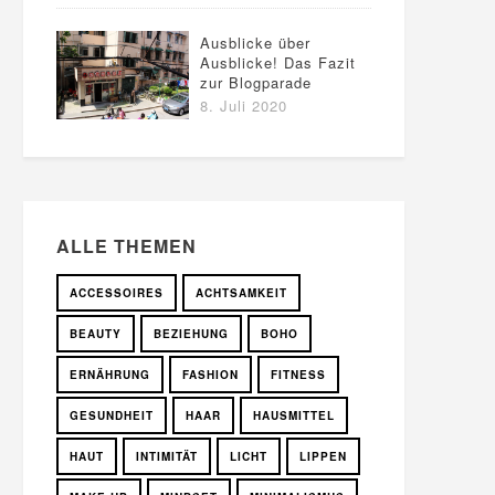
Ausblicke über
Ausblicke! Das Fazit
zur Blogparade
8. Juli 2020
ALLE THEMEN
ACCESSOIRES
ACHTSAMKEIT
BEAUTY
BEZIEHUNG
BOHO
ERNÄHRUNG
FASHION
FITNESS
GESUNDHEIT
HAAR
HAUSMITTEL
HAUT
INTIMITÄT
LICHT
LIPPEN