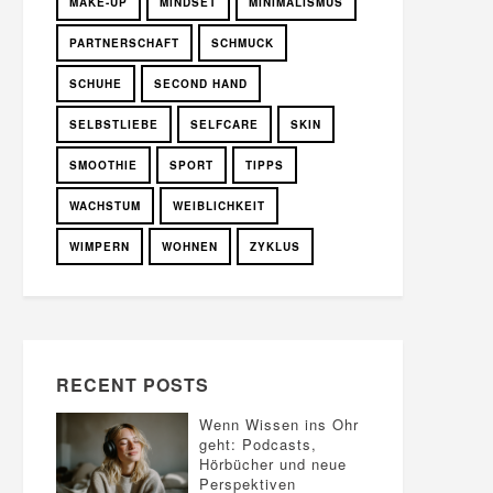
MAKE-UP
MINDSET
MINIMALISMUS
PARTNERSCHAFT
SCHMUCK
SCHUHE
SECOND HAND
SELBSTLIEBE
SELFCARE
SKIN
SMOOTHIE
SPORT
TIPPS
WACHSTUM
WEIBLICHKEIT
WIMPERN
WOHNEN
ZYKLUS
RECENT POSTS
Wenn Wissen ins Ohr
geht: Podcasts,
Hörbücher und neue
Perspektiven