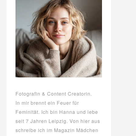
Fotografin & Content Creatorin.
In mir brennt ein Feuer für
Feminität. Ich bin Hanna und lebe
seit 7 Jahren Leipzig. Von hier aus
schreibe ich im Magazin Mädchen