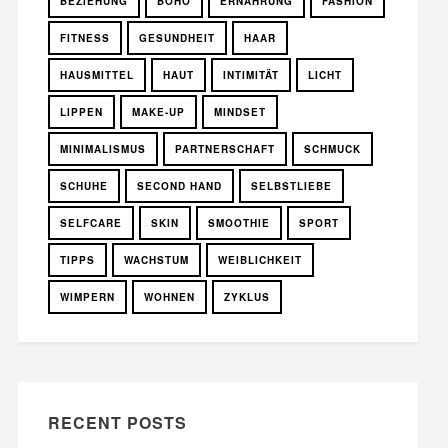
BEZIEHUNG
BOHO
ERNÄHRUNG
FASHION
FITNESS
GESUNDHEIT
HAAR
HAUSMITTEL
HAUT
INTIMITÄT
LICHT
LIPPEN
MAKE-UP
MINDSET
MINIMALISMUS
PARTNERSCHAFT
SCHMUCK
SCHUHE
SECOND HAND
SELBSTLIEBE
SELFCARE
SKIN
SMOOTHIE
SPORT
TIPPS
WACHSTUM
WEIBLICHKEIT
WIMPERN
WOHNEN
ZYKLUS
RECENT POSTS