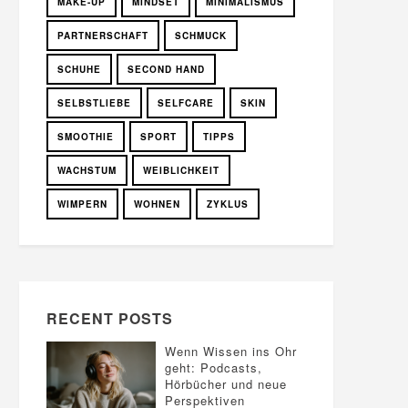
MAKE-UP
MINDSET
MINIMALISMUS
PARTNERSCHAFT
SCHMUCK
SCHUHE
SECOND HAND
SELBSTLIEBE
SELFCARE
SKIN
SMOOTHIE
SPORT
TIPPS
WACHSTUM
WEIBLICHKEIT
WIMPERN
WOHNEN
ZYKLUS
RECENT POSTS
Wenn Wissen ins Ohr
geht: Podcasts,
Hörbücher und neue
Perspektiven