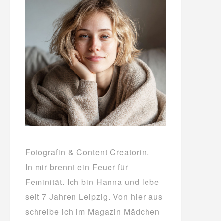
Fotografin & Content Creatorin.
In mir brennt ein Feuer für
Feminität. Ich bin Hanna und lebe
seit 7 Jahren Leipzig. Von hier aus
schreibe ich im Magazin Mädchen