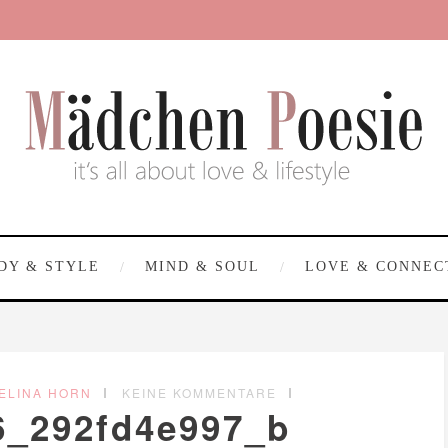
DY & STYLE
MIND & SOUL
LOVE & CONNEC
ELINA HORN
KEINE KOMMENTARE
6_292fd4e997_b