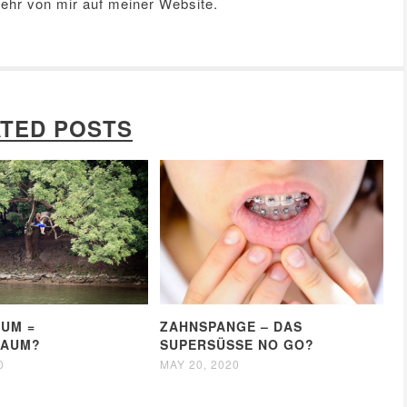
Mehr von mir auf meiner
Website
.
TED POSTS
UM =
ZAHNSPANGE – DAS
RAUM?
SUPERSÜSSE NO GO?
0
MAY 20, 2020