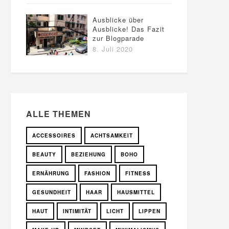
Ausblicke über
Ausblicke! Das Fazit
zur Blogparade
8. Juli 2020
ALLE THEMEN
ACCESSOIRES
ACHTSAMKEIT
BEAUTY
BEZIEHUNG
BOHO
ERNÄHRUNG
FASHION
FITNESS
GESUNDHEIT
HAAR
HAUSMITTEL
HAUT
INTIMITÄT
LICHT
LIPPEN