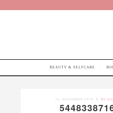
BEAUTY & SELFCARE
BO
14. DEZEMBER 2016
BY AD
544833871