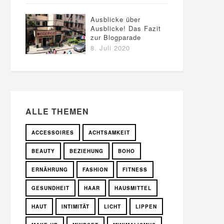
Ausblicke über
Ausblicke! Das Fazit
zur Blogparade
8. Juli 2020
ALLE THEMEN
ACCESSOIRES
ACHTSAMKEIT
BEAUTY
BEZIEHUNG
BOHO
ERNÄHRUNG
FASHION
FITNESS
GESUNDHEIT
HAAR
HAUSMITTEL
HAUT
INTIMITÄT
LICHT
LIPPEN