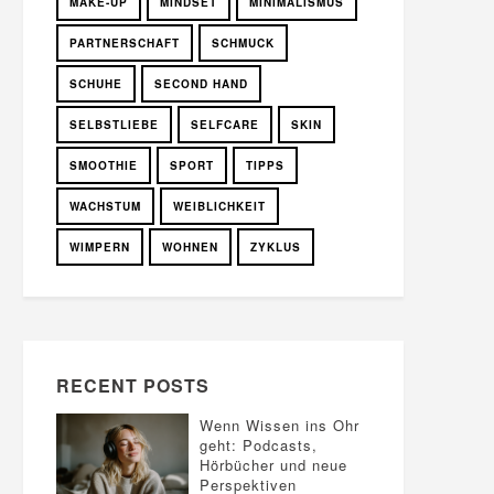
MAKE-UP
MINDSET
MINIMALISMUS
PARTNERSCHAFT
SCHMUCK
SCHUHE
SECOND HAND
SELBSTLIEBE
SELFCARE
SKIN
SMOOTHIE
SPORT
TIPPS
WACHSTUM
WEIBLICHKEIT
WIMPERN
WOHNEN
ZYKLUS
RECENT POSTS
Wenn Wissen ins Ohr
geht: Podcasts,
Hörbücher und neue
Perspektiven