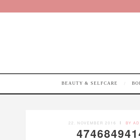
BEAUTY & SELFCARE
BO
22. NOVEMBER 2016
BY AD
474684941