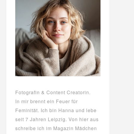
Fotografin & Content Creatorin.
In mir brennt ein Feuer für
Feminität. Ich bin Hanna und lebe
seit 7 Jahren Leipzig. Von hier aus
schreibe ich im Magazin Mädchen