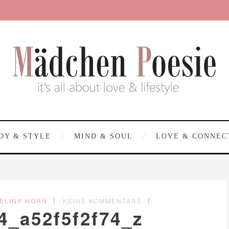
DY & STYLE
MIND & SOUL
LOVE & CONNEC
ELINA HORN
KEINE KOMMENTARE
4_a52f5f2f74_z