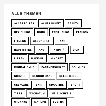
ALLE THEMEN
ACCESSOIRES
ACHTSAMKEIT
BEAUTY
BEZIEHUNG
BOHO
ERNÄHRUNG
FASHION
FITNESS
GESUNDHEIT
HAAR
HAUSMITTEL
HAUT
INTIMITÄT
LICHT
LIPPEN
MAKE-UP
MINDSET
MINIMALISMUS
PARTNERSCHAFT
SCHMUCK
SCHUHE
SECOND HAND
SELBSTLIEBE
SELFCARE
SKIN
SMOOTHIE
SPORT
TIPPS
WACHSTUM
WEIBLICHKEIT
WIMPERN
WOHNEN
ZYKLUS