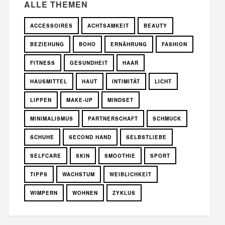
ALLE THEMEN
ACCESSOIRES
ACHTSAMKEIT
BEAUTY
BEZIEHUNG
BOHO
ERNÄHRUNG
FASHION
FITNESS
GESUNDHEIT
HAAR
HAUSMITTEL
HAUT
INTIMITÄT
LICHT
LIPPEN
MAKE-UP
MINDSET
MINIMALISMUS
PARTNERSCHAFT
SCHMUCK
SCHUHE
SECOND HAND
SELBSTLIEBE
SELFCARE
SKIN
SMOOTHIE
SPORT
TIPPS
WACHSTUM
WEIBLICHKEIT
WIMPERN
WOHNEN
ZYKLUS