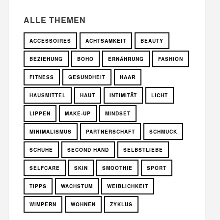
ALLE THEMEN
ACCESSOIRES
ACHTSAMKEIT
BEAUTY
BEZIEHUNG
BOHO
ERNÄHRUNG
FASHION
FITNESS
GESUNDHEIT
HAAR
HAUSMITTEL
HAUT
INTIMITÄT
LICHT
LIPPEN
MAKE-UP
MINDSET
MINIMALISMUS
PARTNERSCHAFT
SCHMUCK
SCHUHE
SECOND HAND
SELBSTLIEBE
SELFCARE
SKIN
SMOOTHIE
SPORT
TIPPS
WACHSTUM
WEIBLICHKEIT
WIMPERN
WOHNEN
ZYKLUS