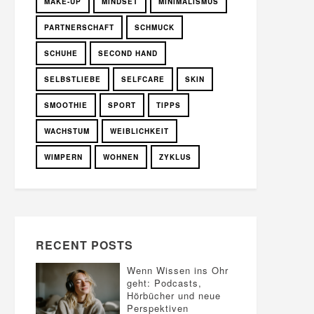
MAKE-UP
MINDSET
MINIMALISMUS
PARTNERSCHAFT
SCHMUCK
SCHUHE
SECOND HAND
SELBSTLIEBE
SELFCARE
SKIN
SMOOTHIE
SPORT
TIPPS
WACHSTUM
WEIBLICHKEIT
WIMPERN
WOHNEN
ZYKLUS
RECENT POSTS
Wenn Wissen ins Ohr
geht: Podcasts,
Hörbücher und neue
Perspektiven