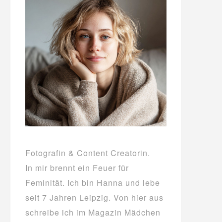
Fotografin & Content Creatorin.
In mir brennt ein Feuer für
Feminität. Ich bin Hanna und lebe
seit 7 Jahren Leipzig. Von hier aus
schreibe ich im Magazin Mädchen