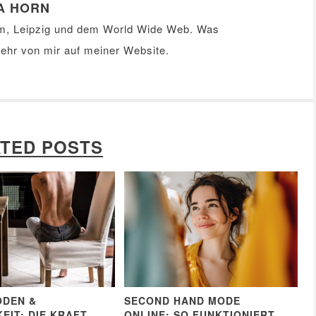
A HORN
m, Leipzig und dem World Wide Web. Was
Mehr von mir auf meiner
Website
.
TED POSTS
ODEN &
SECOND HAND MODE
EIT: DIE KRAFT
ONLINE: SO FUNKTIONIERT