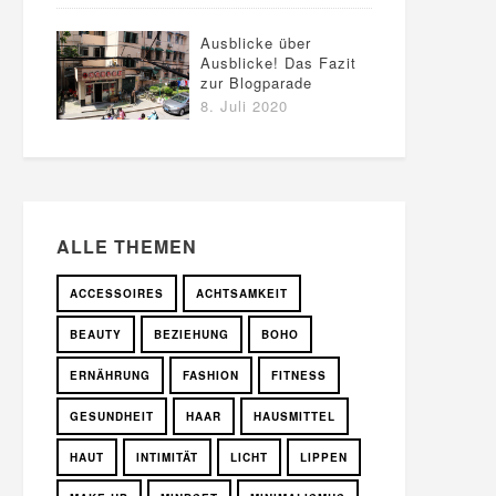
Ausblicke über
Ausblicke! Das Fazit
zur Blogparade
8. Juli 2020
ALLE THEMEN
ACCESSOIRES
ACHTSAMKEIT
BEAUTY
BEZIEHUNG
BOHO
ERNÄHRUNG
FASHION
FITNESS
GESUNDHEIT
HAAR
HAUSMITTEL
HAUT
INTIMITÄT
LICHT
LIPPEN